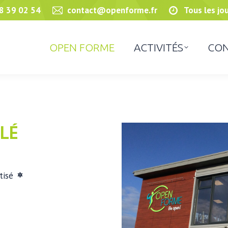
8 39 02 54
contact@openforme.fr
Tous les jo
OPEN FORME
ACTIVITÉS
CON
LÉ
tisé