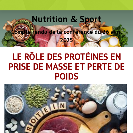
Nutrition & Sport
Vous êtes ici :
Compte rendu de la conférence du 26 avril
2025
LE RÔLE DES PROTÉINES EN
PRISE DE MASSE ET PERTE DE
POIDS