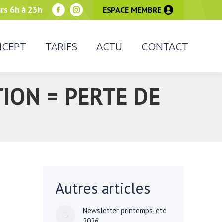
urs 6h à 23h
ESPACE MEMBRE
Facebook
Instagram
page
page
opens
opens
CEPT
TARIFS
ACTU
CONTACT
in
in
new
new
window
window
ION = PERTE DE
Autres articles
Newsletter printemps-été
2026