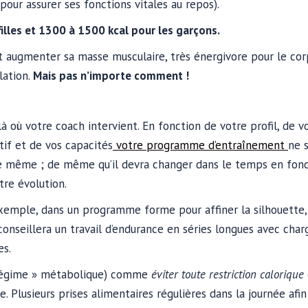
our assurer ses fonctions vitales au repos).
filles et 1300 à 1500 kcal pour les garçons.
 augmenter sa masse musculaire, très énergivore pour le cor
lation.
Mais pas n’importe comment !
 là où votre coach intervient. En fonction de votre profil, de v
tif et de vos capacités
votre programme d’entraînement
ne 
e même ; de même qu’il devra changer dans le temps en fonc
tre évolution.
xemple, dans un programme forme pour affiner la silhouette,
conseillera un travail d’endurance en séries longues avec char
es.
(« régime » métabolique) comme
éviter toute restriction calorique
 Plusieurs prises alimentaires régulières dans la journée afin