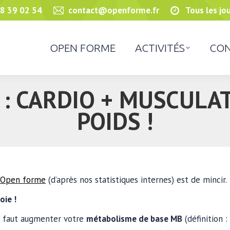
8 39 02 54
contact@openforme.fr
Tous les jo
OPEN FORME
ACTIVITÉS
CON
 : CARDIO + MUSCULAT
POIDS !
Open forme
(d’après nos statistiques internes) est de mincir.
oie !
il faut augmenter votre
métabolisme de base MB
(définition :