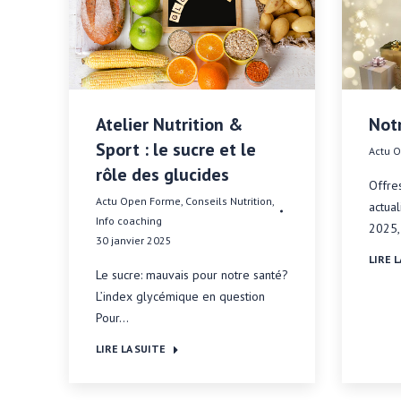
Atelier Nutrition &
Notr
Sport : le sucre et le
Actu 
rôle des glucides
Offres
Actu Open Forme
,
Conseils Nutrition
,
actual
Info coaching
2025,
30 janvier 2025
LIRE L
Le sucre: mauvais pour notre santé?
L’index glycémique en question
Pour…
LIRE LA SUITE